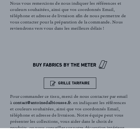
Nous vous remercions de nous indiquer les références et
couleurs souhaitées, ainsi que vos coordonnés Email,
téléphone et adresse de livraison afin de nous permettre de
vous contacter pour la préparation de la commande. Nous
reviendrons vers vous dans les meilleurs délais !
FR
EN
BUY FABRICS BY THE METER
Sign up to our newsletter
GRILLE TARIFAIRE
Pour commander ce tissu, merci de nous contacter par email
à
contact@antoinedalbiousse.fr
. en indiquant les références
et couleurs souhaitées, ainsi que vos coordonnés Email,
téléphone et adresse de livraison. Notre équipe peut vous
présenter les collections, vous aider dans le choix de
produits, ou vous conseiller sur votre décoration intérieur.
N'hésitez pas à prendre rendez-vous avec nous via notre