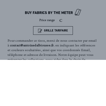
Sign up to our newsletter
BUY FABRICS BY THE METER
Price range
C
GRILLE TARIFAIRE
Pour commander ce tissu, merci de nous contacter par email
à
contact@antoinedalbiousse.fr
. en indiquant les références
et couleurs souhaitées, ainsi que vos coordonnés Email,
téléphone et adresse de livraison. Notre équipe peut vous
présenter les collections, vous aider dans le choix de
produits, ou vous conseiller sur votre décoration intérieur.
N'hésitez pas à prendre rendez-vous avec nous via notre
page
contact
.
Coaching and Tailor-made services :
Our team is on hand in guiding you through the entire