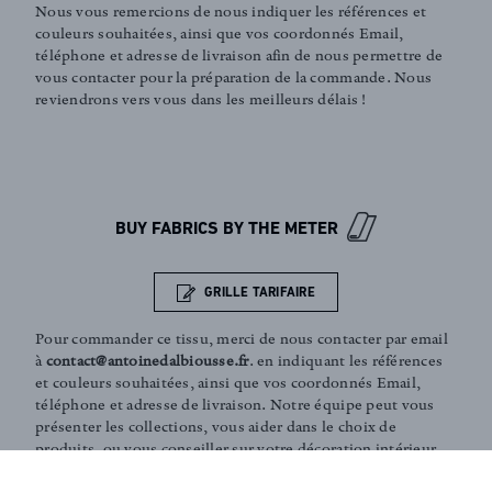
Nous vous remercions de nous indiquer les références et
couleurs souhaitées, ainsi que vos coordonnés Email,
téléphone et adresse de livraison afin de nous permettre de
vous contacter pour la préparation de la commande. Nous
reviendrons vers vous dans les meilleurs délais !
FR
EN
BUY FABRICS BY THE METER
Sign up to our newsletter
GRILLE TARIFAIRE
Pour commander ce tissu, merci de nous contacter par email
à
contact@antoinedalbiousse.fr
. en indiquant les références
et couleurs souhaitées, ainsi que vos coordonnés Email,
téléphone et adresse de livraison. Notre équipe peut vous
présenter les collections, vous aider dans le choix de
produits, ou vous conseiller sur votre décoration intérieur.
N'hésitez pas à prendre rendez-vous avec nous via notre