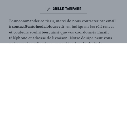
GRILLE TARIFAIRE
Pour commander ce tissu, merci de nous contacter par email
à
contact@antoinedalbiousse.fr
. en indiquant les références
et couleurs souhaitées, ainsi que vos coordonnés Email,
téléphone et adresse de livraison. Notre équipe peut vous
présenter les collections, vous aider dans le choix de
produits, ou vous conseiller sur votre décoration intérieur.
N'hésitez pas à prendre rendez-vous avec nous via notre
page
contact
.
Coaching and Tailor-made services :
Our team is on hand in guiding you through the entire
process of choosing the perfect fabrics for your home or
to answer any of your questions. According to your
needs, we can create personalised fabrics in limited
editions (in specific colours, finishings, patterns,