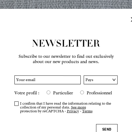
NEWSLETTER
Subscribe to our newsletter to find out exclusively
about our new products and news.
Hover to zoom
Votre profil :
Particulier
Professionnel
I confirm that I have read the information relating to the
collection of my personal data.
See more
protection by reCAPTCHA -
Privacy
-
Terms
SEND