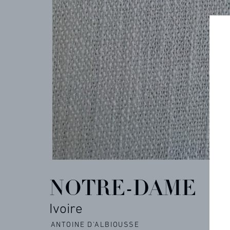
ARCHIVES
CONTACT
REFERENCES
NOTRE-DAME
PROFESSIONALS
Ivoire
FAQ
ANTOINE D'ALBIOUSSE