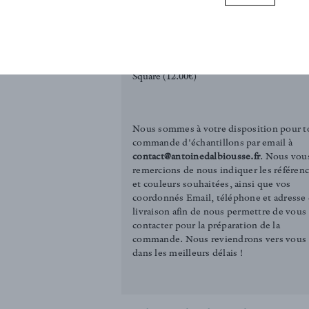
weave. Only
arent weave,
REQUEST SAMPLE
a beautiful
Tirelle (3.00€)
Square (12.00€)
Nous sommes à votre disposition pour t
commande d'échantillons par email à
contact@antoinedalbiousse.fr
. Nous vou
remercions de nous indiquer les référen
et couleurs souhaitées, ainsi que vos
coordonnés Email, téléphone et adresse
livraison afin de nous permettre de vous
contacter pour la préparation de la
commande. Nous reviendrons vers vous
dans les meilleurs délais !