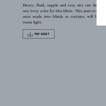
Heavy, fluid, supple and very airy raw linen 
NEWS
one ivory color for this fabric. This semi-transp
once made into blinds or curtains, will bring 
warm light.
PDF SHEET