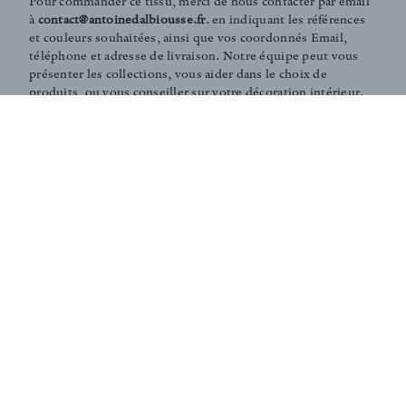
Pour commander ce tissu, merci de nous contacter par email
à
contact@antoinedalbiousse.fr
. en indiquant les références
et couleurs souhaitées, ainsi que vos coordonnés Email,
téléphone et adresse de livraison. Notre équipe peut vous
présenter les collections, vous aider dans le choix de
produits, ou vous conseiller sur votre décoration intérieur.
N'hésitez pas à prendre rendez-vous avec nous via notre
page
contact
.
Coaching and Tailor-made services :
Our team is on hand in guiding you through the entire
process of choosing the perfect fabrics for your home or
to answer any of your questions. According to your
needs, we can create personalised fabrics in limited
editions (in specific colours, finishings, patterns,
embossings, treatments, washes... ).
Don't hesitate to contact us - our team will be delighted
to assist you.