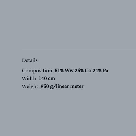
Details
Composition
51% Ww 25% Co 24% Pa
Width
140 cm
Weight
950 g/linear meter
FR
EN