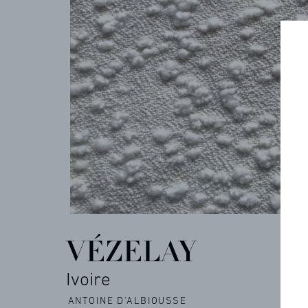
ARCHIVES
CONTACT
REFERENCES
VÉZELAY
PROFESSIONALS
Ivoire
FAQ
ANTOINE D'ALBIOUSSE