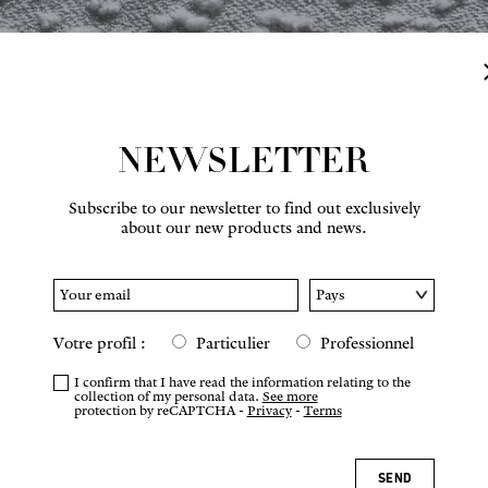
NEWSLETTER
Subscribe to our newsletter to find out exclusively
about our new products and news.
Hover to zoom
Votre profil :
Particulier
Professionnel
I confirm that I have read the information relating to the
collection of my personal data.
See more
protection by reCAPTCHA -
Privacy
-
Terms
SEND