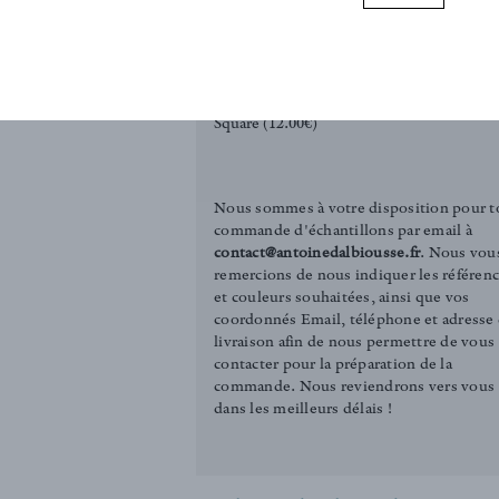
 fabric will
 and sofas.
REQUEST SAMPLE
Tirelle (3.00€)
Square (12.00€)
Nous sommes à votre disposition pour t
commande d'échantillons par email à
contact@antoinedalbiousse.fr
. Nous vou
remercions de nous indiquer les référen
et couleurs souhaitées, ainsi que vos
coordonnés Email, téléphone et adresse
livraison afin de nous permettre de vous
contacter pour la préparation de la
commande. Nous reviendrons vers vous
dans les meilleurs délais !