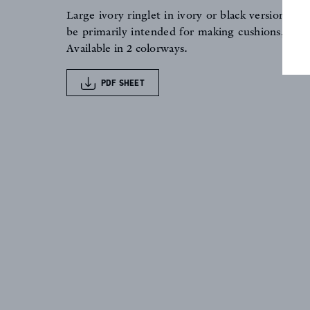
Large ivory ringlet in ivory or black version. This
NEWS
be primarily intended for making cushions, seats
Available in 2 colorways.
PDF SHEET