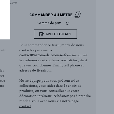
Lave
COMMANDER AU MÈTRE
Gamme de prix
C
GRILLE TARIFAIRE
Pour commander ce tissu, merci de nous
contacter par email à
oute
contact@antoinedalbiousse.fr
en indiquant
les références et couleurs souhaitées, ainsi
que vos coordonnés Email, téléphone et
adresse de livraison.
les
que
Notre équipe peut vous présenter les
esse
collections, vous aider dans le choix de
ous
produits, ou vous conseiller sur votre
décoration intérieur. N'hésitez pas à prendre
rendez-vous avec nous via notre page
contact
.