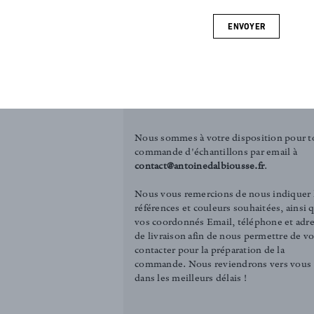
de blanc. Ce
ENVOYER
coussins, de
COMMANDER UN ÉCHANTILLON
Tirelle (3.00€)
Carré (12.00€)
Nous sommes à votre disposition pour t
commande d'échantillons par email à
contact@antoinedalbiousse.fr
.
Nous vous remercions de nous indiquer 
références et couleurs souhaitées, ainsi 
vos coordonnés Email, téléphone et adr
de livraison afin de nous permettre de v
contacter pour la préparation de la
commande. Nous reviendrons vers vous
dans les meilleurs délais !